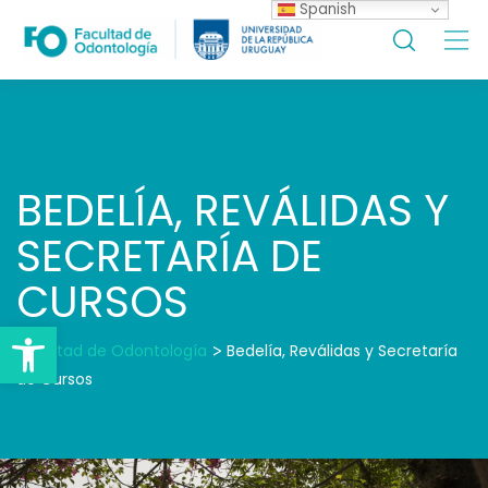
Spanish
Skip
to
content
BEDELÍA, REVÁLIDAS Y
SECRETARÍA DE
CURSOS
Open toolbar
Facultad de Odontología
>
Bedelía, Reválidas y Secretaría
de Cursos