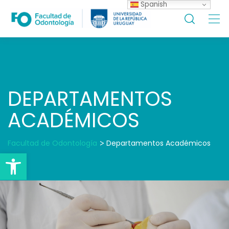
Spanish
Skip
to
content
DEPARTAMENTOS
ACADÉMICOS
Facultad de Odontología
>
Departamentos Académicos
Open toolbar