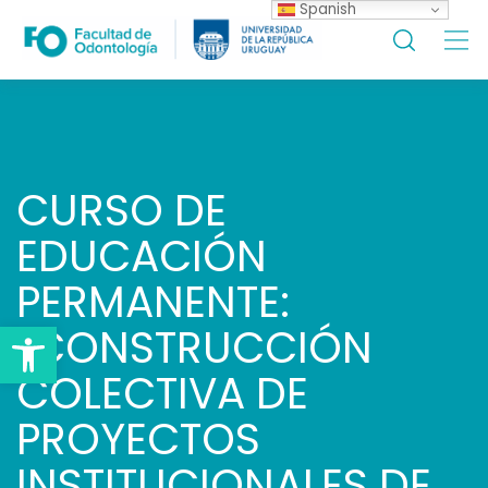
Spanish
Skip
to
content
CURSO DE
EDUCACIÓN
PERMANENTE:
Open toolbar
“CONSTRUCCIÓN
COLECTIVA DE
PROYECTOS
INSTITUCIONALES DE