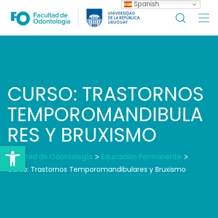
Spanish
Skip
to
content
CURSO: TRASTORNOS
TEMPOROMANDIBULA
RES Y BRUXISMO
Open toolbar
Facultad de Odontología
>
Educación Permanente
>
Curso: Trastornos Temporomandibulares y Bruxismo