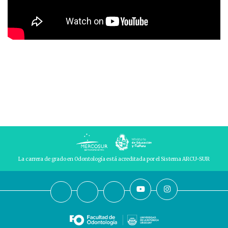
La carrera de grado en Odontología está acreditada por el Sistema ARCU-SUR