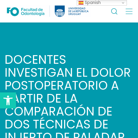
Spanish
Skip
to
content
DOCENTES
INVESTIGAN EL DOLOR
POSTOPERATORIO A
Open toolbar
PARTIR DE LA
COMPARACIÓN DE
DOS TÉCNICAS DE
INJERTO DE PALADAR