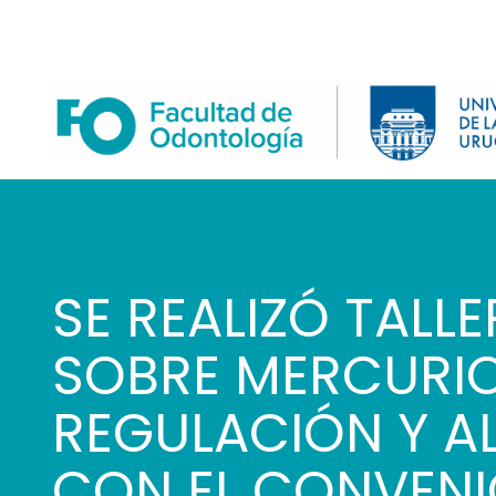
Skip
to
content
SE REALIZÓ TALL
SOBRE MERCURIO
REGULACIÓN Y A
CON EL CONVENI