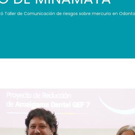
izó Taller de Comunicación de riesgos sobre mercurio en Odontol